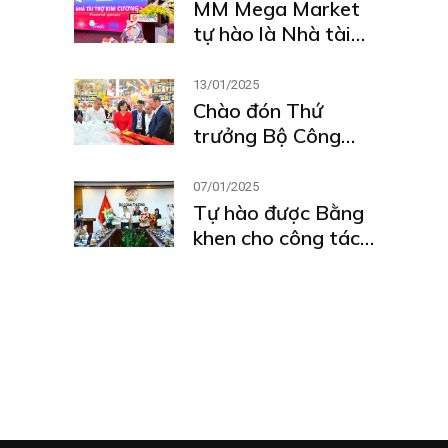
Thành phố Hồ Chí
MM Mega Market
Minh
tự hào là Nhà tài
trợ Kim Cương của
Lễ Tổng kết Khen
13/01/2025
thưởng – Hội Đầu
Chào đón Thứ
Bếp Chuyên
trưởng Bộ Công
Nghiệp Sài Gòn
Thương và đoàn
SPC
đến thăm MM An
07/01/2025
Phú
Tự hào được Bằng
khen cho công tác
cung ứng hàng hóa
trong Bão số Yagi
năm 2024