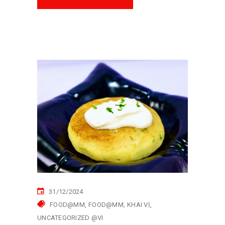
31/12/2024
FOOD@MM
FOOD@MM
KHAI VỊ
UNCATEGORIZED @VI