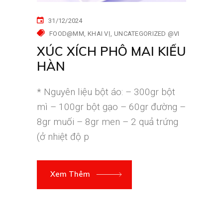
31/12/2024
FOOD@MM
KHAI VỊ
UNCATEGORIZED @VI
XÚC XÍCH PHÔ MAI KIỂU
HÀN
* Nguyên liệu bột áo: – 300gr bột
mì – 100gr bột gạo – 60gr đường –
8gr muối – 8gr men – 2 quả trứng
(ở nhiệt độ p
Xem Thêm