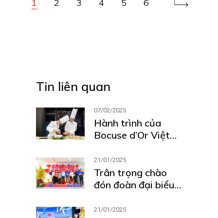
1
2
3
4
5
6
Tin liên quan
07/02/2025
Hành trình của
Bocuse d’Or Việt
Nam tại Lyon 2025
21/01/2025
Trân trọng chào
đón đoàn đại biểu
Ủy ban nhân dân
và Sở Công thương
21/01/2025