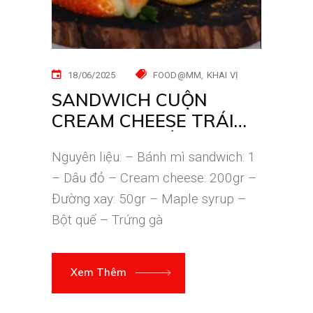
18/06/2025
FOOD@MM
KHAI VỊ
SANDWICH CUỘN
CREAM CHEESE TRÁI
CÂY HÀN QUỐC
Nguyên liệu: – Bánh mì sandwich: 1
– Dâu đỏ – Cream cheese: 200gr –
Đường xay: 50gr – Maple syrup –
Bột quế – Trứng gà
Xem Thêm