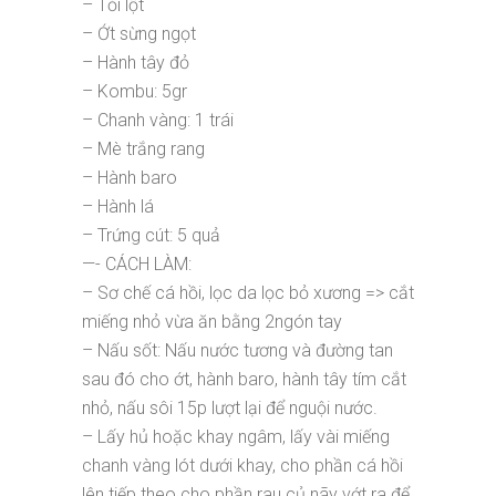
– Tỏi lột
– Ớt sừng ngọt
– Hành tây đỏ
– Kombu: 5gr
– Chanh vàng: 1 trái
– Mè trắng rang
– Hành baro
– Hành lá
– Trứng cút: 5 quả
—- CÁCH LÀM:
– Sơ chế cá hồi, lọc da lọc bỏ xương => cắt
miếng nhỏ vừa ăn bằng 2ngón tay
– Nấu sốt: Nấu nước tương và đường tan
sau đó cho ớt, hành baro, hành tây tím cắt
nhỏ, nấu sôi 15p lượt lại để nguội nước.
– Lấy hủ hoặc khay ngâm, lấy vài miếng
chanh vàng lót dưới khay, cho phần cá hồi
lên tiếp theo cho phần rau củ nãy vớt ra để