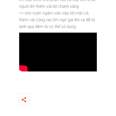
nguội lên thêm vài lát chanh vàng.
=> cho nước ngâm vào sắp bề mặt cá,
thêm vài cộng rau ôm ngò gai lên và để tủ
lạnh qua đêm là có thể sử dụng.