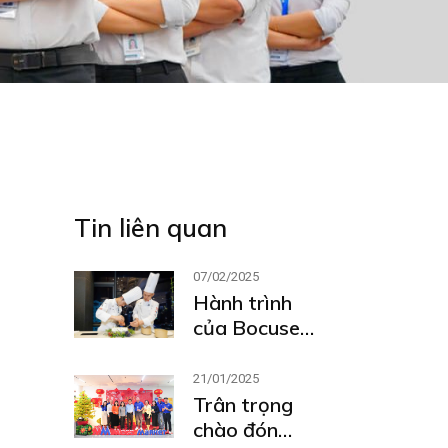
Tin liên quan
07/02/2025
Hành trình
của Bocuse
d’Or Việt Nam
tại Lyon 2025
21/01/2025
Trân trọng
chào đón