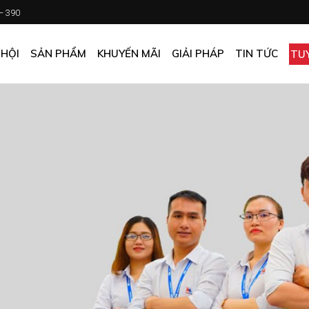
 – 390
CHƯƠNG TRÌNH KHUYẾN MÃI
KHÁCH SẠN
ẤN PHẨM KHUYẾN MÃI
NHÀ HÀNG
 HỘI
SẢN PHẨM
KHUYẾN MÃI
GIẢI PHÁP
TIN TỨC
TU
MUA ONLINE GIÁ TỐT
CĂN TIN
GIÁ TỐT CHO DOANH NGHIỆP
VĂN PHÒNG
CHƯƠNG TRÌNH KHUYẾN MÃI
KHÁCH SẠN
NHÀ MÁY
ẤN PHẨM KHUYẾN MÃI
NHÀ HÀNG
TẠP HÓA
MUA ONLINE GIÁ TỐT
CĂN TIN
GIÁ TỐT CHO DOANH NGHIỆP
VĂN PHÒNG
NHÀ MÁY
TẠP HÓA