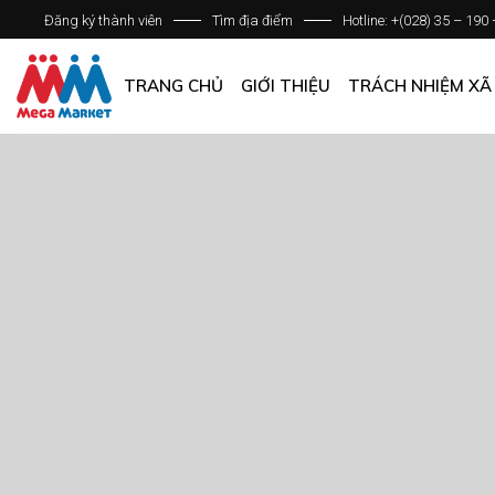
Đăng ký thành viên
Tìm địa điểm
Hotline: +(028) 35 – 190
GIỚI THIỆU DOANH NGHIỆP
DANH SÁCH HỆ THỐNG
TRANG CHỦ
GIỚI THIỆU
TRÁCH NHIỆM XÃ
QUẢN LÝ CHẤT LƯỢNG
CÁC CHÍNH SÁCH CHUNG
GIỚI THIỆU DOANH NGHIỆP
DANH SÁCH HỆ THỐNG
QUẢN LÝ CHẤT LƯỢNG
CÁC CHÍNH SÁCH CHUNG