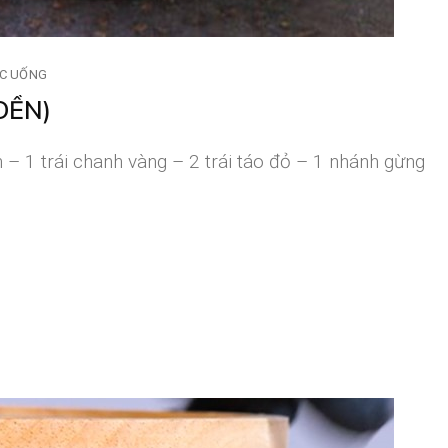
C UỐNG
DỀN)
ền – 1 trái chanh vàng – 2 trái táo đỏ – 1 nhánh gừng