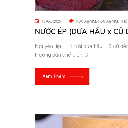
18/06/2025
FOOD@MM
FOOD@MM
THỨ
NƯỚC ÉP (DƯA HẤU x CỦ 
Nguyên liệu: – 1 trái dưa hấu – 3 củ d
Hướng dẫn chế biến: C
Xem Thêm