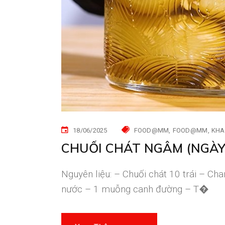
18/06/2025
FOOD@MM
FOOD@MM
KHAI
CHUỐI CHÁT NGÂM (NGÀY
Nguyên liệu: – Chuối chát 10 trái – 
nước – 1 muỗng canh đường – T�