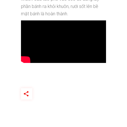
phần bánh ra khỏi khuôn, rưới sốt lên bề
mặt bánh là hoàn thành.