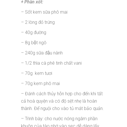
+ Phần xốt:
– Sốt kem sữa phô mai
– 2 lòng đỏ trứng
– 40g đường
– 8g bột ngô
– 240g sữa đậu nành
– 1/2 thìa cà phê tinh chất vani
– 70g kem tươi
– 70g kem phô mai
– Đánh cách thủy hỗn hợp cho đến khi tất
cả hoà quyện và có độ sệt nhẹ là hoàn
thành. Để nguội cho vào tủ mát bảo quản.
– Trình bày: cho nước nóng ngâm phần
khuôn của tào phớ vào sec dễ dàng lấy