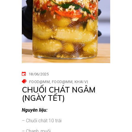
18/06/2025
FOOD@MM
FOOD@MM
KHAI VỊ
CHUỐI CHÁT NGÂM
(NGÀY TẾT)
Nguyên liệu:
– Chuối chát 10 trái
– Chanh, muối