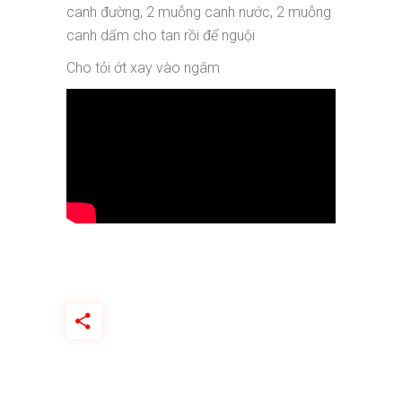
canh đường, 2 muỗng canh nước, 2 muỗng
canh dấm cho tan rồi để nguội
Cho tỏi ớt xay vào ngâm