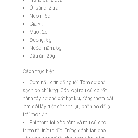
Ớt sừng: 2 trái
Ngò rí: 5g
Gia vị:
Muối: 2g
Đường: 5g
Nước mắm: 5g
Dầu ăn: 20g
Cách thực hiện:
Cơm nấu chín để nguội. Tôm sơ chế
sạch bỏ chỉ lưng. Các loại rau củ cà rốt,
hành tây sơ chế cắt hạt lựu, riêng thơm cắt
làm đôi lấy ruột cắt hạt lựu, phần bỏ để lại
trái món ăn.
Phi thơm tỏi, xào tôm và rau củ cho
thơm rồi trút ra đĩa. Trứng đánh tan cho