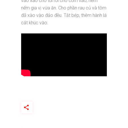
vào xào cho tơi rồi cho cơm vào, nêm
nếm gia vị vừa ăn. Cho phần rau củ và tôm
đã xào vào đảo đều. Tắt bép, thêm hành lá
cắt khúc vào.