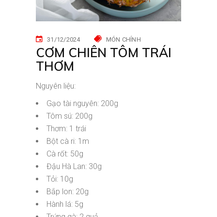
31/12/2024
MÓN CHÍNH
CƠM CHIÊN TÔM TRÁI
THƠM
Nguyên liệu:
Gạo tài nguyên: 200g
Tôm sú: 200g
Thơm: 1 trái
Bột cà ri: 1m
Cà rốt: 50g
Đậu Hà Lan: 30g
Tỏi: 10g
Bắp lon: 20g
Hành lá: 5g
Trứng gà: 2 quả