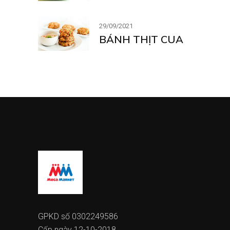
29/09/2021
BÁNH THỊT CUA
GPKD số 0302249586
Cấp ngày 12-10-2018