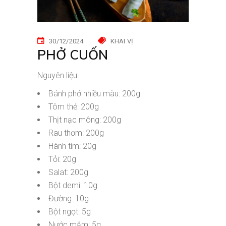
30/12/2024
KHAI VỊ
PHỞ CUỐN
Nguyên liệu:
Bánh phở nhiều màu: 200g
Tôm thẻ: 200g
Thịt nạc mông: 200g
Rau thơm: 200g
Hành tím: 20g
Tỏi: 20g
Salat: 200g
Bột demi: 10g
Đường: 10g
Bột ngọt: 5g
Nước mắm: 5g