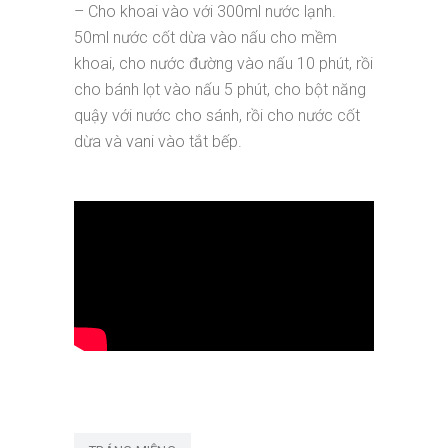
– Cho khoai vào với 300ml nước lạnh.
50ml nước cốt dừa vào nấu cho mềm
khoai, cho nước đường vào nấu 10 phút, rồi
cho bánh lọt vào nấu 5 phút, cho bột năng
quậy với nước cho sánh, rồi cho nước cốt
dừa và vani vào tắt bếp.