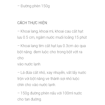
– Đường phèn
150g
CÁCH THỰC HIỆN:
–
Khoai lang, khoai mì, khoai cau cắt hạt
lưu 0.5 cm, ngâm nước muối loãng 15 phút
– Khoai lang tím cắt hạt lựu 0.3cm áo qua
bột năng. đem luộc cho trong bột vớt ra
cho
vào nước lạnh.
– Lá đứa cắt nhỏ, xay nhuyễn, vắt lấy nước
trộn với bột năng ve thành sợi nhỏ luộc
chín cho vào nước lạnh.
– 150g đường phèn nấu với 100ml nước
cho tan đường.