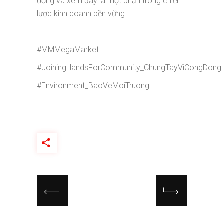
đồng và xem đây là một phần trong chiến
lược kinh doanh bền vững.
#MMMegaMarket
#JoiningHandsForCommunity_ChungTayViCongDong
#Environment_BaoVeMoiTruong