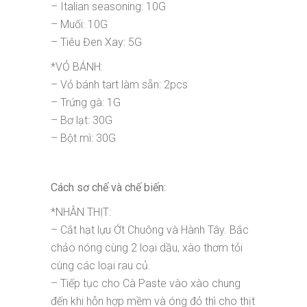
– Italian seasoning: 10G
– Muối: 10G
– Tiêu Đen Xay: 5G
*VỎ BÁNH:
– Vỏ bánh tart làm sẵn: 2pcs
– Trứng gà: 1G
– Bơ lạt: 30G
– Bột mì: 30G
Cách sơ chế và chế biến:
*NHÂN THỊT:
– Cắt hạt lựu Ớt Chuông và Hành Tây. Bắc
chảo nóng cùng 2 loại dầu, xào thơm tỏi
cùng các loại rau củ.
– Tiếp tục cho Cà Paste vào xào chung
đến khi hỗn hợp mềm và óng đỏ thì cho thịt