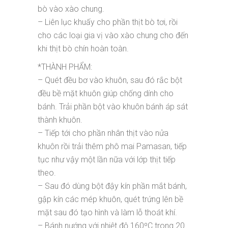
bò vào xào chung.
– Liên lục khuấy cho phần thịt bò tơi, rồi
cho các loại gia vị vào xào chung cho đến
khi thịt bò chín hoàn toàn.
*THÀNH PHẨM:
– Quét đều bơ vào khuôn, sau đó rắc bột
đều bề mặt khuôn giúp chống dính cho
bánh. Trải phần bột vào khuôn bánh áp sát
thành khuôn.
– Tiếp tới cho phần nhân thịt vào nửa
khuôn rồi trải thêm phô mai Pamasan, tiếp
tục như vậy một lần nữa với lớp thịt tiếp
theo.
– Sau đó dùng bột đậy kín phần mắt bánh,
gập kín các mép khuôn, quét trứng lên bề
mặt sau đó tạo hình và làm lỗ thoát khí.
– Bánh nướng với nhiệt độ 160⁰C trong 20