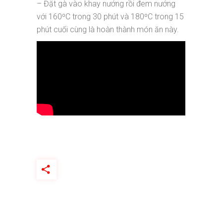
– Đặt gà vào khay nướng rồi đem nướng
với 160⁰C trong 30 phút và 180⁰C trong 15
phút cuối cùng là hoàn thành món ăn này.