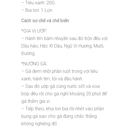
– Tiêu xanh: 20G
– Bia lon: 1 Lon
Cách sơ chế và chế biến:
*GIA VỊ ƯỚP:
– Hành tím băm nhuyễn sau đó trộn đều với
Dầu hào, Hắc Xì Dầu, Ngũ Vị Hương, Muối,
Đường.
*NƯỚNG GÀ:
– Gà đem nhồi phần ruột trong với tiêu
xanh, hành tím, tỏi và đầu hành.
– Sau đó ướp gà cùng nước sốt và xoa
bóp đều rối cho gà nghỉ khoảng 20 phút để
gà thấm gia vị.
– Tiếp theo, khui lon bia rồi nhét vào phần
bụng gà sao cho gà đứng chắc thẳng
không nghiêng đổ.