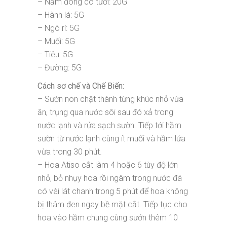
– Nấm đông cô tươi: 20G
– Hành lá: 5G
– Ngò rí: 5G
– Muối: 5G
– Tiêu: 5G
– Đường: 5G
Cách sơ chế và Chế Biến:
– Sườn non chặt thành từng khúc nhỏ vừa
ăn, trụng qua nước sôi sau đó xả trong
nước lạnh và rửa sạch sườn. Tiếp tới hầm
sườn từ nước lạnh cùng ít muối và hầm lửa
vừa trong 30 phút.
– Hoa Atiso cắt làm 4 hoặc 6 tùy độ lớn
nhỏ, bỏ nhụy hoa rồi ngâm trong nước đá
có vài lát chanh trong 5 phút để hoa không
bị thâm đen ngay bề mặt cắt. Tiếp tục cho
hoa vào hầm chung cùng sưởn thêm 10