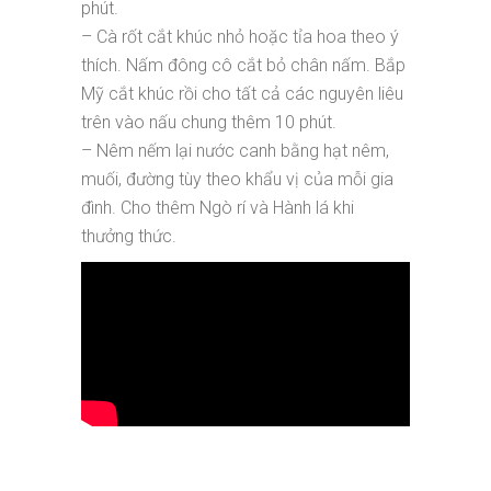
phút.
– Cà rốt cắt khúc nhỏ hoặc tỉa hoa theo ý
thích. Nấm đông cô cắt bỏ chân nấm. Bắp
Mỹ cắt khúc rồi cho tất cả các nguyên liêu
trên vào nấu chung thêm 10 phút.
– Nêm nếm lại nước canh bằng hạt nêm,
muối, đường tùy theo khẩu vị của mỗi gia
đình. Cho thêm Ngò rí và Hành lá khi
thưởng thức.