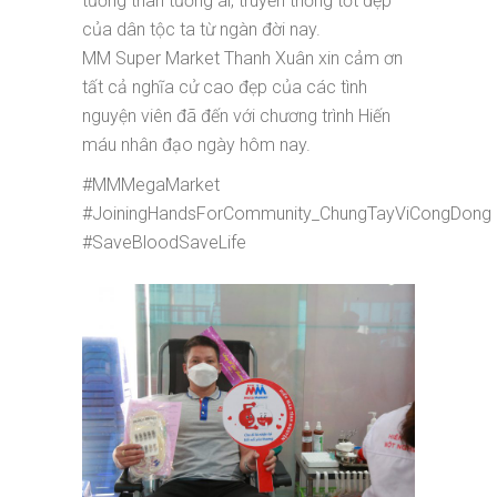
tương thân tương ái, truyền thống tốt đẹp
của dân tộc ta từ ngàn đời nay.
MM Super Market Thanh Xuân xin cảm ơn
tất cả nghĩa cử cao đẹp của các tình
nguyện viên đã đến với chương trình Hiến
máu nhân đạo ngày hôm nay.
#MMMegaMarket
#JoiningHandsForCommunity_ChungTayViCongDong
#SaveBloodSaveLife