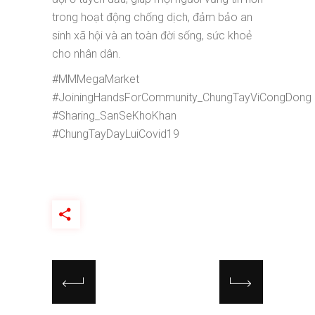
trong hoạt động chống dịch, đảm bảo an
sinh xã hội và an toàn đời sống, sức khoẻ
cho nhân dân.
#MMMegaMarket
#JoiningHandsForCommunity_ChungTayViCongDong
#Sharing_SanSeKhoKhan
#ChungTayDayLuiCovid19