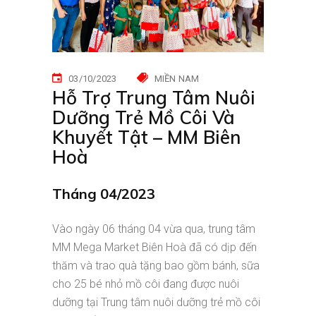
03/10/2023
MIỀN NAM
Hỗ Trợ Trung Tâm Nuôi
Dưỡng Trẻ Mồ Côi Và
Khuyết Tật – MM Biên
Hoà
Tháng 04/2023
Vào ngày 06 tháng 04 vừa qua, trung tâm
MM Mega Market Biên Hoà đã có dịp đến
thăm và trao quà tặng bao gồm bánh, sữa
cho 25 bé nhỏ mồ côi đang được nuôi
dưỡng tại Trung tâm nuôi dưỡng trẻ mồ côi