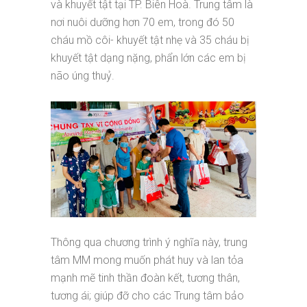
và khuyết tật tại TP. Biên Hoà. Trung tâm là
nơi nuôi dưỡng hơn 70 em, trong đó 50
cháu mồ côi- khuyết tật nhẹ và 35 cháu bị
khuyết tật dạng nặng, phẩn lớn các em bị
não úng thuỷ.
Thông qua chương trình ý nghĩa này, trung
tâm MM mong muốn phát huy và lan tỏa
mạnh mẽ tinh thần đoàn kết, tương thân,
tương ái; giúp đỡ cho các Trung tâm bảo