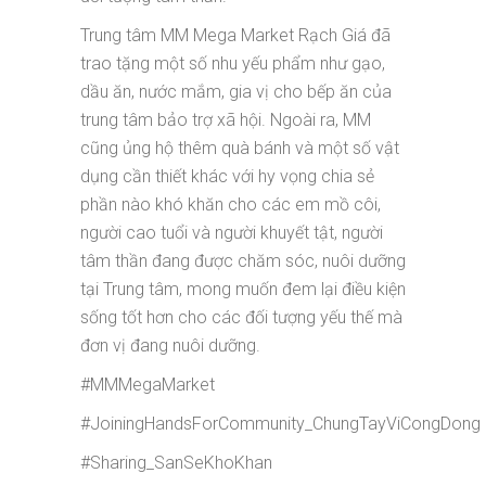
Trung tâm MM Mega Market Rạch Giá đã
trao tặng một số nhu yếu phẩm như gạo,
dầu ăn, nước mắm, gia vị cho bếp ăn của
trung tâm bảo trợ xã hội. Ngoài ra, MM
cũng ủng hộ thêm quà bánh và một số vật
dụng cần thiết khác với hy vọng chia sẻ
phần nào khó khăn cho các em mồ côi,
người cao tuổi và người khuyết tật, người
tâm thần đang được chăm sóc, nuôi dưỡng
tại Trung tâm, mong muốn đem lại điều kiện
sống tốt hơn cho các đối tượng yếu thế mà
đơn vị đang nuôi dưỡng.
#MMMegaMarket
#JoiningHandsForCommunity_ChungTayViCongDong
#Sharing_SanSeKhoKhan