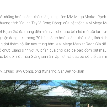
ới những hoàn cảnh khó khăn, trung tâm MM Mega Market Rạch Gi
hương trình “Chung Tay Vì Cộng Đồng” của hệ thống MM Mega Ma
 Rạch Giá đã mang đến niềm vui cho các bé nhỏ mồ côi tại Trun
hiện đang cưu mang 70 bé nhỏ có hoàn cảnh khó khăn, tình hình 
rong đợt thăm hỏi lần này, trung tâm MM Mega Market Rạch Giá đã
 tổ chức Giáng sinh với 70 phần quà cho các bé bao gồm bút màu
ác bé có một mùa Giáng sinh ấm ấp hơn và các bé có thể cảm nh
y_ChungTayViCongDong #Sharing_SanSeKhoKhan