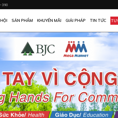
 – 390
CHƯƠNG TRÌNH KHUYẾN MÃI
KHÁCH SẠN
ẤN PHẨM KHUYẾN MÃI
NHÀ HÀNG
 HỘI
SẢN PHẨM
KHUYẾN MÃI
GIẢI PHÁP
TIN TỨC
TU
MUA ONLINE GIÁ TỐT
CĂN TIN
GIÁ TỐT CHO DOANH NGHIỆP
VĂN PHÒNG
CHƯƠNG TRÌNH KHUYẾN MÃI
KHÁCH SẠN
NHÀ MÁY
ẤN PHẨM KHUYẾN MÃI
NHÀ HÀNG
TẠP HÓA
MUA ONLINE GIÁ TỐT
CĂN TIN
GIÁ TỐT CHO DOANH NGHIỆP
VĂN PHÒNG
NHÀ MÁY
TẠP HÓA