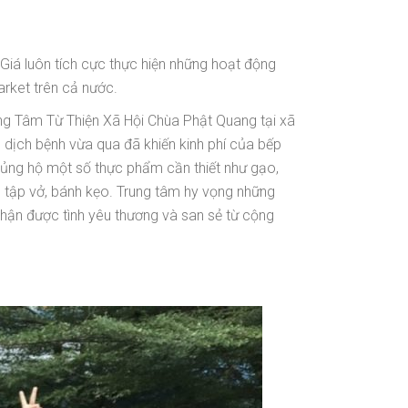
á luôn tích cực thực hiện những hoạt động
rket trên cả nước.
g Tâm Từ Thiện Xã Hội Chùa Phật Quang tại xã
dịch bệnh vừa qua đã khiến kinh phí của bếp
 ủng hộ một số thực phẩm cần thiết như gạo,
, tập vở, bánh kẹo. Trung tâm hy vọng những
ận được tình yêu thương và san sẻ từ cộng