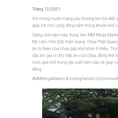
Tháng 12/2021
Với mong muốn mang yêu thương lan tỏa đến v
giúp ích cho cộng đồng nằm trong khuôn khổ c
Giáng sinh năm nay, trung tâm MM Mega Market
Mỹ Lâm, Hòn Đất, Kiên Giang. Chùa Phật Quang 
ăn từ thiện của chùa gặp khó khăn ít nhiều. T
dầu ăn, gia vị cho bếp ăn của chùa, đồng thời
món quà nhỏ trong dịp cuối năm này sẽ giúp c
đồng.
#MMMegaMarket #JoiningHandsForCommunit