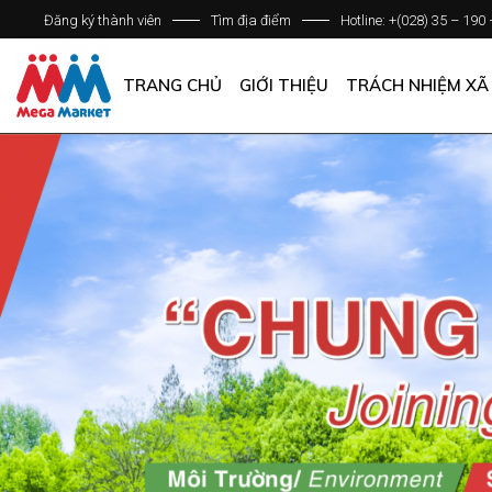
Đăng ký thành viên
Tìm địa điểm
Hotline: +(028) 35 – 190
GIỚI THIỆU DOANH NGHIỆP
DANH SÁCH HỆ THỐNG
TRANG CHỦ
GIỚI THIỆU
TRÁCH NHIỆM XÃ
QUẢN LÝ CHẤT LƯỢNG
CÁC CHÍNH SÁCH CHUNG
GIỚI THIỆU DOANH NGHIỆP
DANH SÁCH HỆ THỐNG
QUẢN LÝ CHẤT LƯỢNG
CÁC CHÍNH SÁCH CHUNG