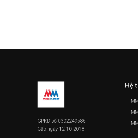
Hệ t
MM
MM
GPKD số 0302249586
MM
Cấp ngày 12-10-2018