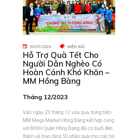
30/01/2024
MIỀN BẮC
Hỗ Trợ Quà Tết Cho
Người Dân Nghèo Có
Hoàn Cảnh Khó Khăn –
MM Hồng Bàng
Tháng 12/2023
Vào ngày 23 tháng 12 vừa qua, trung tâm
MM Mega Market Hồng Bàng kết hợp cùng
với BHXH Quận Hồng Bàng đã có buổi đến
thăm và trao tặng 50 phần quà cho các hộ