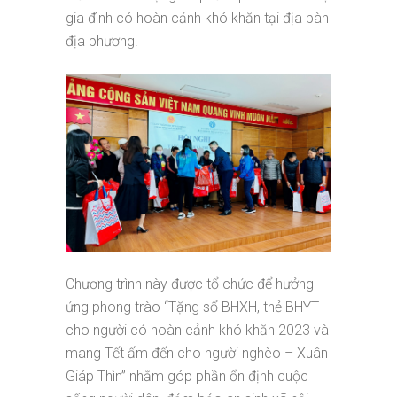
gia đình có hoàn cảnh khó khăn tại địa bàn
địa phương.
Chương trình này được tổ chức để hưởng
ứng phong trào “Tặng sổ BHXH, thẻ BHYT
cho người có hoàn cảnh khó khăn 2023 và
mang Tết ấm đến cho người nghèo – Xuân
Giáp Thìn” nhằm góp phần ổn định cuộc