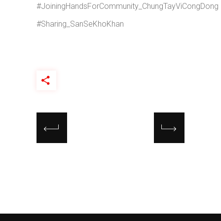
#JoiningHandsForCommunity_ChungTayViCongDong
#Sharing_SanSeKhoKhan