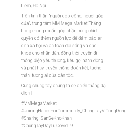
Liêm, Hà Nội.
Trên tinh thần “người góp công, người góp
của”, trung tâm MM Mega Market Thăng
Long mong muốn góp phần cùng chính
quyền có thêm nguồn lực để đảm bảo an
sinh xã hội và an toàn đời sống và sức
khoẻ cho nhân dân; đồng thời truyền đi
thông điệp yêu thương, kêu gọi hành động
và phát huy truyền thống đoàn kết, tương
thân, tương ái của dân tộc.
Cùng chung tay chúng ta sẽ chiến thắng đại
dịch !
#MMMegaMarket
#JoiningHandsForCommunity_ChungTayViCongDong
#Sharing_SanSeKhoKhan
#ChungTayDayLuiCovid19