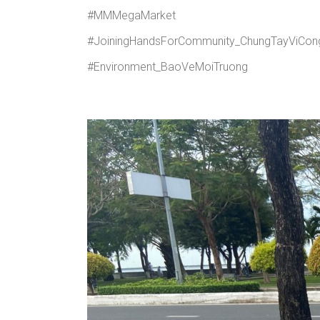
#MMMegaMarket
#JoiningHandsForCommunity_ChungTayViCo
#Environment_BaoVeMoiTruong