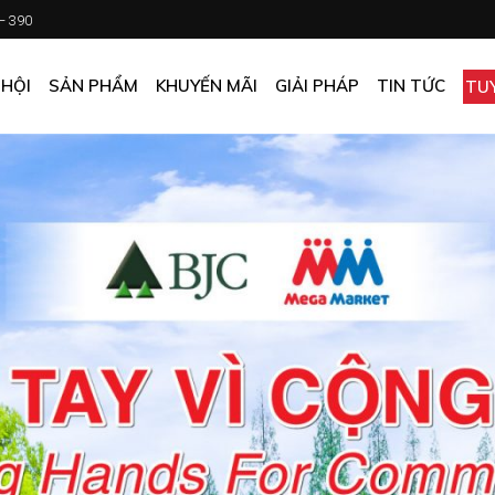
 – 390
CHƯƠNG TRÌNH KHUYẾN MÃI
KHÁCH SẠN
ẤN PHẨM KHUYẾN MÃI
NHÀ HÀNG
 HỘI
SẢN PHẨM
KHUYẾN MÃI
GIẢI PHÁP
TIN TỨC
TU
MUA ONLINE GIÁ TỐT
CĂN TIN
GIÁ TỐT CHO DOANH NGHIỆP
VĂN PHÒNG
CHƯƠNG TRÌNH KHUYẾN MÃI
KHÁCH SẠN
NHÀ MÁY
ẤN PHẨM KHUYẾN MÃI
NHÀ HÀNG
TẠP HÓA
MUA ONLINE GIÁ TỐT
CĂN TIN
GIÁ TỐT CHO DOANH NGHIỆP
VĂN PHÒNG
NHÀ MÁY
TẠP HÓA