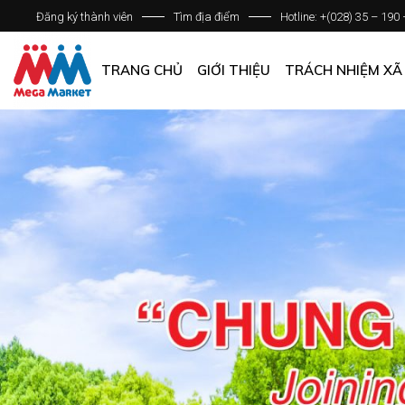
Đăng ký thành viên
Tìm địa điểm
Hotline: +(028) 35 – 190
GIỚI THIỆU DOANH NGHIỆP
DANH SÁCH HỆ THỐNG
TRANG CHỦ
GIỚI THIỆU
TRÁCH NHIỆM XÃ
QUẢN LÝ CHẤT LƯỢNG
CÁC CHÍNH SÁCH CHUNG
GIỚI THIỆU DOANH NGHIỆP
DANH SÁCH HỆ THỐNG
QUẢN LÝ CHẤT LƯỢNG
CÁC CHÍNH SÁCH CHUNG