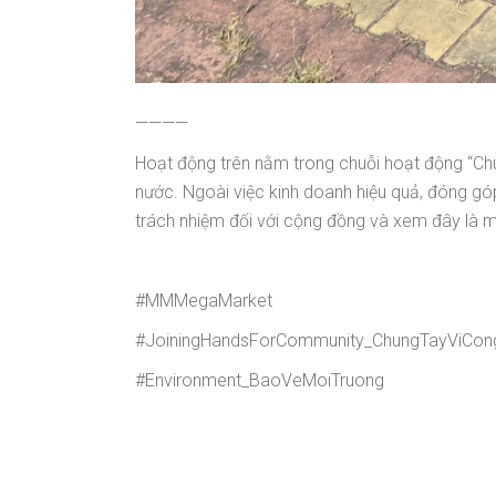
————
Hoạt động trên nằm trong chuỗi hoạt động “Ch
nước. Ngoài việc kinh doanh hiệu quả, đóng góp
trách nhiệm đối với cộng đồng và xem đây là m
#MMMegaMarket
#JoiningHandsForCommunity_ChungTayViCo
#Environment_BaoVeMoiTruong