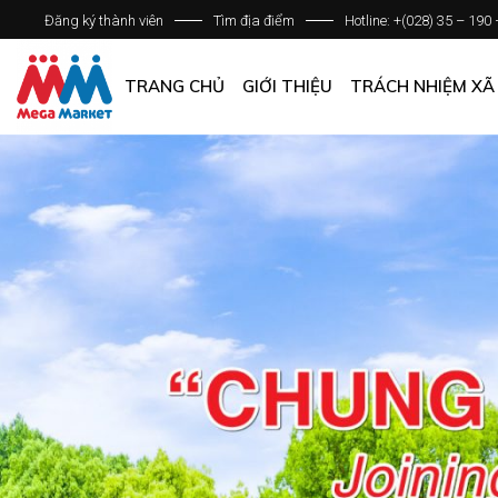
Đăng ký thành viên
Tìm địa điểm
Hotline: +(028) 35 – 190
GIỚI THIỆU DOANH NGHIỆP
DANH SÁCH HỆ THỐNG
TRANG CHỦ
GIỚI THIỆU
TRÁCH NHIỆM XÃ
QUẢN LÝ CHẤT LƯỢNG
CÁC CHÍNH SÁCH CHUNG
GIỚI THIỆU DOANH NGHIỆP
DANH SÁCH HỆ THỐNG
QUẢN LÝ CHẤT LƯỢNG
CÁC CHÍNH SÁCH CHUNG