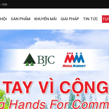
 – 390
CHƯƠNG TRÌNH KHUYẾN MÃI
KHÁCH SẠN
ẤN PHẨM KHUYẾN MÃI
NHÀ HÀNG
 HỘI
SẢN PHẨM
KHUYẾN MÃI
GIẢI PHÁP
TIN TỨC
TU
MUA ONLINE GIÁ TỐT
CĂN TIN
GIÁ TỐT CHO DOANH NGHIỆP
VĂN PHÒNG
CHƯƠNG TRÌNH KHUYẾN MÃI
KHÁCH SẠN
NHÀ MÁY
ẤN PHẨM KHUYẾN MÃI
NHÀ HÀNG
TẠP HÓA
MUA ONLINE GIÁ TỐT
CĂN TIN
GIÁ TỐT CHO DOANH NGHIỆP
VĂN PHÒNG
NHÀ MÁY
TẠP HÓA