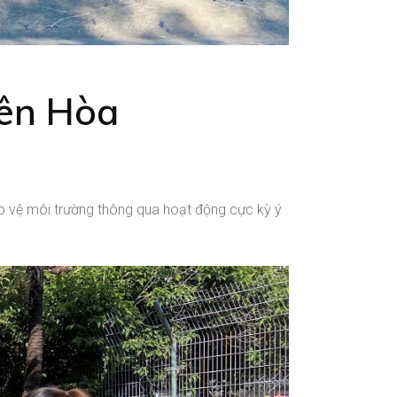
iên Hòa
o vệ môi trường thông qua hoạt động cực kỳ ý