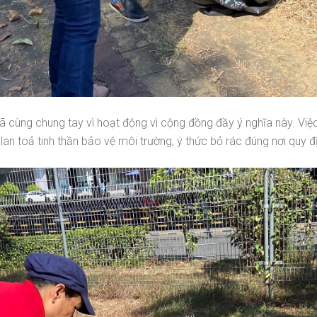
đã cùng chung tay vì hoạt động vì cộng đồng đầy ý nghĩa này. Việ
lan toả tinh thần bảo vệ môi trường, ý thức bỏ rác đúng nơi quy