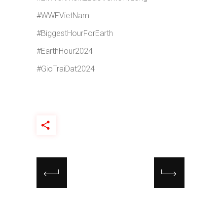
#WWFVietNam
#BiggestHourForEarth
#EarthHour2024
#GioTraiDat2024