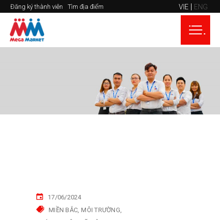
VIE
ENG
Đăng ký thành viên
Tìm địa điểm
17/06/2024
MIỀN BẮC
MÔI TRƯỜNG