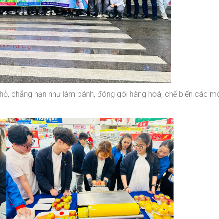
nhỏ, chẳng hạn như làm bánh, đóng gói hàng hoá, chế biến các 