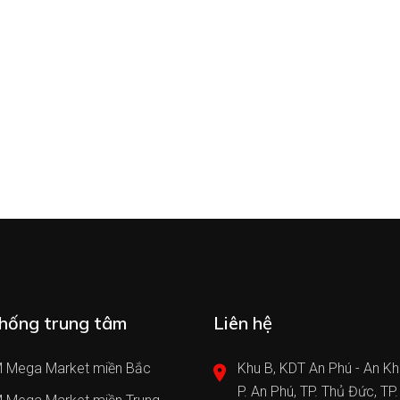
hống trung tâm
Liên hệ
 Mega Market miền Bắc
Khu B, KDT An Phú - An Kh
P. An Phú, TP. Thủ Đức, TP