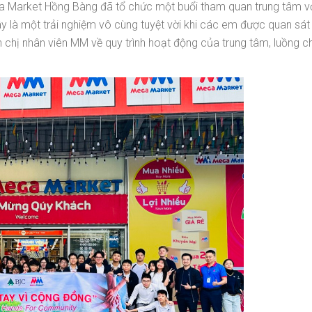
Market Hồng Bàng đã tổ chức một buổi tham quan trung tâm với
 là một trải nghiệm vô cùng tuyệt vời khi các em được quan sát
nh chị nhân viên MM về quy trình hoạt động của trung tâm, luồng 