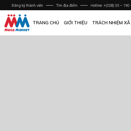
Đăng ký thành viên
Tìm địa điểm
Hotline: +(028) 35 – 190
GIỚI THIỆU DOANH NGHIỆP
DANH SÁCH HỆ THỐNG
TRANG CHỦ
GIỚI THIỆU
TRÁCH NHIỆM XÃ
QUẢN LÝ CHẤT LƯỢNG
CÁC CHÍNH SÁCH CHUNG
GIỚI THIỆU DOANH NGHIỆP
DANH SÁCH HỆ THỐNG
QUẢN LÝ CHẤT LƯỢNG
CÁC CHÍNH SÁCH CHUNG