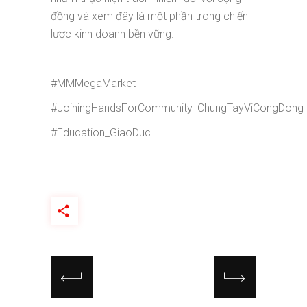
đồng và xem đây là một phần trong chiến
lược kinh doanh bền vững.
#MMMegaMarket
#JoiningHandsForCommunity_ChungTayViCongDong
#Education_GiaoDuc