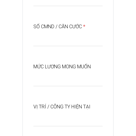
SỐ CMND / CĂN CƯỚC
*
MỨC LƯƠNG MONG MUỐN
VỊ TRÍ / CÔNG TY HIỆN TẠI