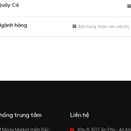
Quầy Cá
Ngành hàng
Bán hàng
nhân viên siêu thị
hống trung tâm
Liên hệ
 Mega Market miền Bắc
Khu B, KDT An Phú - An Kh