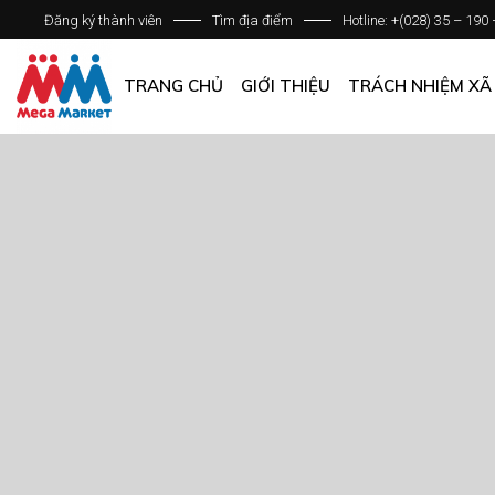
Đăng ký thành viên
Tìm địa điểm
Hotline: +(028) 35 – 190
GIỚI THIỆU DOANH NGHIỆP
DANH SÁCH HỆ THỐNG
TRANG CHỦ
GIỚI THIỆU
TRÁCH NHIỆM XÃ
QUẢN LÝ CHẤT LƯỢNG
CÁC CHÍNH SÁCH CHUNG
GIỚI THIỆU DOANH NGHIỆP
DANH SÁCH HỆ THỐNG
QUẢN LÝ CHẤT LƯỢNG
CÁC CHÍNH SÁCH CHUNG