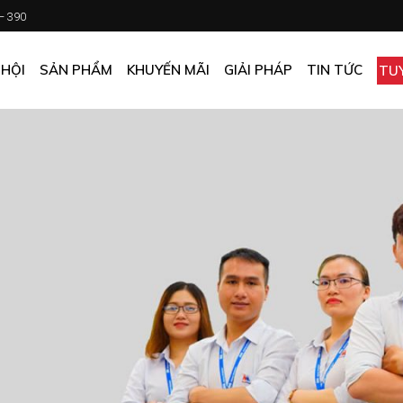
 – 390
CHƯƠNG TRÌNH KHUYẾN MÃI
KHÁCH SẠN
ẤN PHẨM KHUYẾN MÃI
NHÀ HÀNG
 HỘI
SẢN PHẨM
KHUYẾN MÃI
GIẢI PHÁP
TIN TỨC
TU
MUA ONLINE GIÁ TỐT
CĂN TIN
GIÁ TỐT CHO DOANH NGHIỆP
VĂN PHÒNG
CHƯƠNG TRÌNH KHUYẾN MÃI
KHÁCH SẠN
NHÀ MÁY
ẤN PHẨM KHUYẾN MÃI
NHÀ HÀNG
TẠP HÓA
MUA ONLINE GIÁ TỐT
CĂN TIN
GIÁ TỐT CHO DOANH NGHIỆP
VĂN PHÒNG
NHÀ MÁY
TẠP HÓA