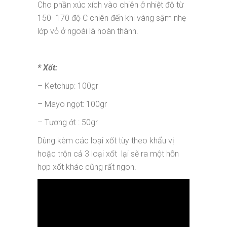
Cho phần xúc xích vào chiên ở nhiệt độ từ
150- 170 độ C chiên đến khi vàng sậm nhẹ
lớp vỏ ở ngoài là hoàn thành.
* Xốt:
– Ketchup: 100gr
– Mayo ngọt: 100gr
– Tương ớt : 50gr
Dùng kèm các loại xốt tùy theo khẩu vị
hoặc trộn cả 3 loại xốt lại sẽ ra một hỗn
hợp xốt khác cũng rất ngon.