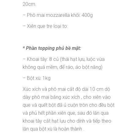
20cm.
– Phô mai mozzarella khối: 400g
– Xiên que tre loại to:
* Phần topping phủ bề mặt:
– Khoai tây: 8 củ (thái hạt lựu, luộc vừa
không quá mềm, để ráo, áo bột năng)
– Bột xù: 1kg
Xúc xích và phô mai cắt độ dài 10 cm dộ
dày phô mai bằng xúc xích , cho xiên vào
que và quết bột đã ủ cuộn tròn cho đều bột
và phủ hết phần xiên que, sau đó lăn qua
khoai tây cắt hạt lựu cho dính và tiếp theo
lăn qua bột xù là hoàn thành .