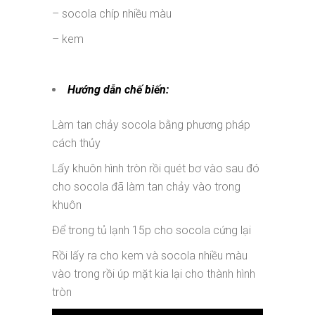
– socola chíp nhiều màu
– kem
Hướng dẫn chế biến:
Làm tan chảy socola bằng phương pháp
cách thủy
Lấy khuôn hình tròn rồi quét bơ vào sau đó
cho socola đã làm tan chảy vào trong
khuôn
Để trong tủ lạnh 15p cho socola cứng lại
Rồi lấy ra cho kem và socola nhiều màu
vào trong rồi úp mặt kia lại cho thành hình
tròn