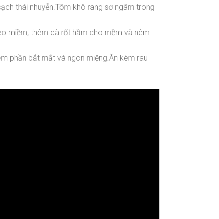
m sạch thái nhuyễn.Tôm khô rang sơ ngâm trong
ò heo miềm, thêm cà rốt hầm cho mềm và nêm
thêm phần bắt mắt và ngon miệng.Ăn kèm rau