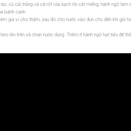
 ráo, củ cải trắng và cà rốt rửa sạch rồi cắt miếng, hành ngò là
ua bánh canh.
, nêm gia vị cho thấm, sau đó cho nước vào đun cho đến khi gi
 heo lên trên và chan nước dùng. Thêm ít hành ngò hạt tiêu để 