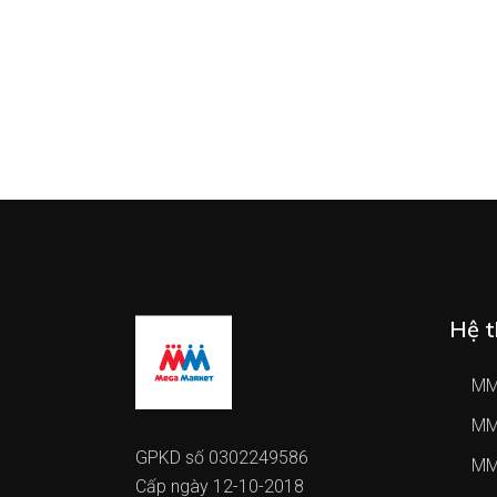
Hệ t
MM
MM
GPKD số 0302249586
MM
Cấp ngày 12-10-2018