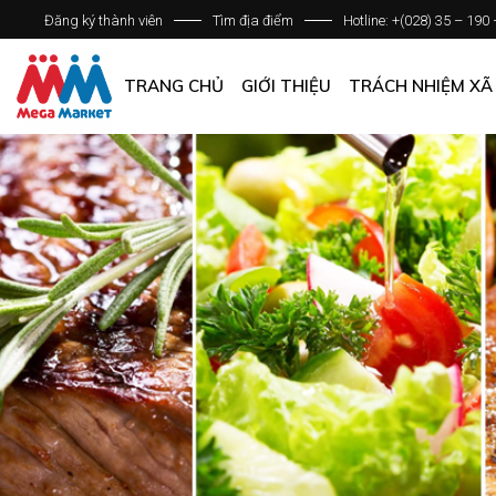
Đăng ký thành viên
Tìm địa điểm
Hotline: +(028) 35 – 190
GIỚI THIỆU DOANH NGHIỆP
DANH SÁCH HỆ THỐNG
TRANG CHỦ
GIỚI THIỆU
TRÁCH NHIỆM XÃ
QUẢN LÝ CHẤT LƯỢNG
CÁC CHÍNH SÁCH CHUNG
GIỚI THIỆU DOANH NGHIỆP
DANH SÁCH HỆ THỐNG
QUẢN LÝ CHẤT LƯỢNG
CÁC CHÍNH SÁCH CHUNG