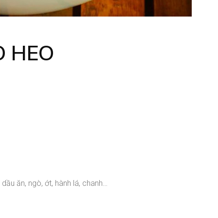
Ò HEO
 dầu ăn, ngò, ớt, hành lá, chanh…