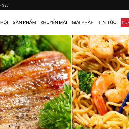
 – 390
CHƯƠNG TRÌNH KHUYẾN MÃI
KHÁCH SẠN
ẤN PHẨM KHUYẾN MÃI
NHÀ HÀNG
 HỘI
SẢN PHẨM
KHUYẾN MÃI
GIẢI PHÁP
TIN TỨC
TU
MUA ONLINE GIÁ TỐT
CĂN TIN
GIÁ TỐT CHO DOANH NGHIỆP
VĂN PHÒNG
CHƯƠNG TRÌNH KHUYẾN MÃI
KHÁCH SẠN
NHÀ MÁY
ẤN PHẨM KHUYẾN MÃI
NHÀ HÀNG
TẠP HÓA
MUA ONLINE GIÁ TỐT
CĂN TIN
GIÁ TỐT CHO DOANH NGHIỆP
VĂN PHÒNG
NHÀ MÁY
TẠP HÓA