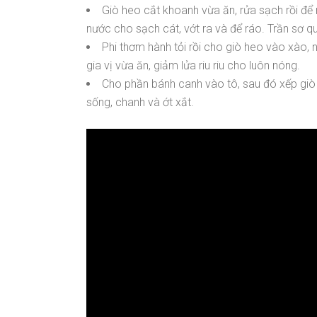
Giò heo cắt khoanh vừa ăn, rửa sạch rồi để
nước cho sạch cát, vớt ra và để ráo. Trần sơ q
Phi thơm hành tỏi rồi cho giò heo vào xào
gia vị vừa ăn, giảm lửa riu riu cho luôn nóng.
Cho phần bánh canh vào tô, sau đó xếp giò
sống, chanh và ớt xắt.