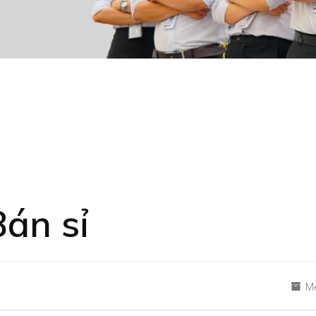
Bán sỉ
Me