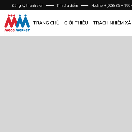
Đăng ký thành viên
Tìm địa điểm
Hotline: +(028) 35 – 190
GIỚI THIỆU DOANH NGHIỆP
DANH SÁCH HỆ THỐNG
TRANG CHỦ
GIỚI THIỆU
TRÁCH NHIỆM XÃ
QUẢN LÝ CHẤT LƯỢNG
CÁC CHÍNH SÁCH CHUNG
GIỚI THIỆU DOANH NGHIỆP
DANH SÁCH HỆ THỐNG
QUẢN LÝ CHẤT LƯỢNG
CÁC CHÍNH SÁCH CHUNG