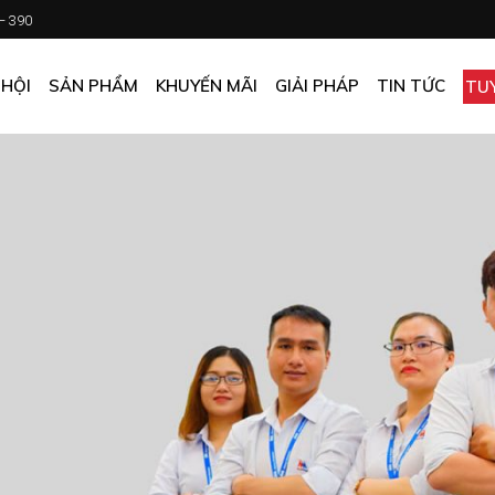
 – 390
CHƯƠNG TRÌNH KHUYẾN MÃI
KHÁCH SẠN
ẤN PHẨM KHUYẾN MÃI
NHÀ HÀNG
 HỘI
SẢN PHẨM
KHUYẾN MÃI
GIẢI PHÁP
TIN TỨC
TU
MUA ONLINE GIÁ TỐT
CĂN TIN
GIÁ TỐT CHO DOANH NGHIỆP
VĂN PHÒNG
CHƯƠNG TRÌNH KHUYẾN MÃI
KHÁCH SẠN
NHÀ MÁY
ẤN PHẨM KHUYẾN MÃI
NHÀ HÀNG
TẠP HÓA
MUA ONLINE GIÁ TỐT
CĂN TIN
GIÁ TỐT CHO DOANH NGHIỆP
VĂN PHÒNG
NHÀ MÁY
TẠP HÓA