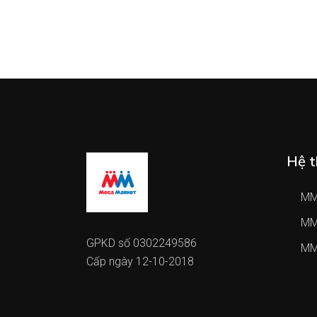
Hệ t
MM
MM
GPKD số 0302249586
MM
Cấp ngày 12-10-2018