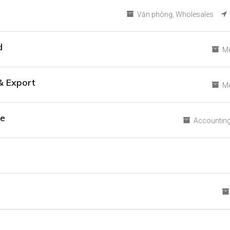
Văn phòng
Wholesales
d
Me
& Export
Me
ve
Accounting