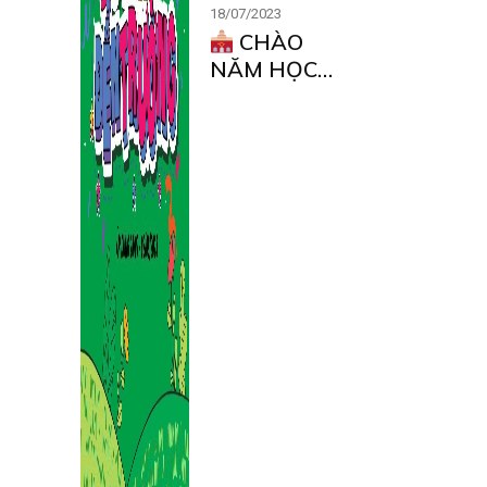
18/07/2023
CHÀO
NĂM HỌC
MỚI – CÙNG
MM VUI
KHỎE ĐẾN
TRƯỜNG