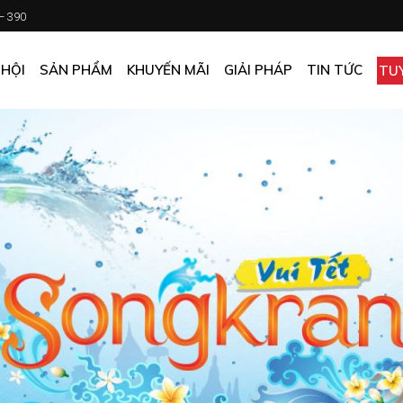
 – 390
CHƯƠNG TRÌNH KHUYẾN MÃI
KHÁCH SẠN
ẤN PHẨM KHUYẾN MÃI
NHÀ HÀNG
 HỘI
SẢN PHẨM
KHUYẾN MÃI
GIẢI PHÁP
TIN TỨC
TU
MUA ONLINE GIÁ TỐT
CĂN TIN
GIÁ TỐT CHO DOANH NGHIỆP
VĂN PHÒNG
CHƯƠNG TRÌNH KHUYẾN MÃI
KHÁCH SẠN
NHÀ MÁY
ẤN PHẨM KHUYẾN MÃI
NHÀ HÀNG
TẠP HÓA
MUA ONLINE GIÁ TỐT
CĂN TIN
GIÁ TỐT CHO DOANH NGHIỆP
VĂN PHÒNG
NHÀ MÁY
TẠP HÓA