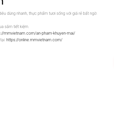
n
 dùng nhanh, thực phẩm tươi sống với giá rẻ bất ngờ.
a sắm tiết kiệm.
s://mmvietnam.com/an-pham-khuyen-mai/
tại:
https://online.mmvietnam.com/