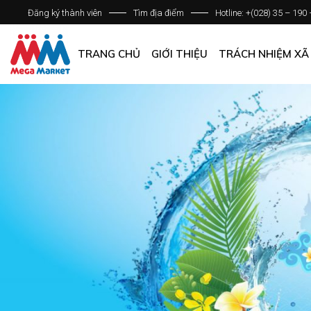
Đăng ký thành viên
Tìm địa điểm
Hotline: +(028) 35 – 190
GIỚI THIỆU DOANH NGHIỆP
DANH SÁCH HỆ THỐNG
TRANG CHỦ
GIỚI THIỆU
TRÁCH NHIỆM XÃ
QUẢN LÝ CHẤT LƯỢNG
CÁC CHÍNH SÁCH CHUNG
GIỚI THIỆU DOANH NGHIỆP
DANH SÁCH HỆ THỐNG
QUẢN LÝ CHẤT LƯỢNG
CÁC CHÍNH SÁCH CHUNG