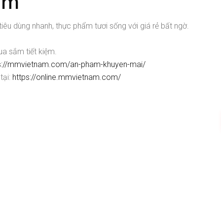
am
 dùng nhanh, thực phẩm tươi sống với giá rẻ bất ngờ.
a sắm tiết kiệm.
s://mmvietnam.com/an-pham-khuyen-mai/
tại:
https://online.mmvietnam.com/