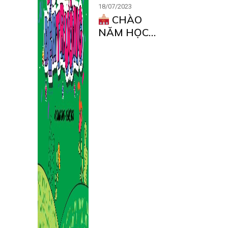
18/07/2023
CHÀO
NĂM HỌC
MỚI – CÙNG
MM VUI
KHỎE ĐẾN
TRƯỜNG