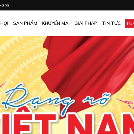
 – 390
CHƯƠNG TRÌNH KHUYẾN MÃI
KHÁCH SẠN
ẤN PHẨM KHUYẾN MÃI
NHÀ HÀNG
 HỘI
SẢN PHẨM
KHUYẾN MÃI
GIẢI PHÁP
TIN TỨC
TU
MUA ONLINE GIÁ TỐT
CĂN TIN
GIÁ TỐT CHO DOANH NGHIỆP
VĂN PHÒNG
CHƯƠNG TRÌNH KHUYẾN MÃI
KHÁCH SẠN
NHÀ MÁY
ẤN PHẨM KHUYẾN MÃI
NHÀ HÀNG
TẠP HÓA
MUA ONLINE GIÁ TỐT
CĂN TIN
GIÁ TỐT CHO DOANH NGHIỆP
VĂN PHÒNG
NHÀ MÁY
TẠP HÓA