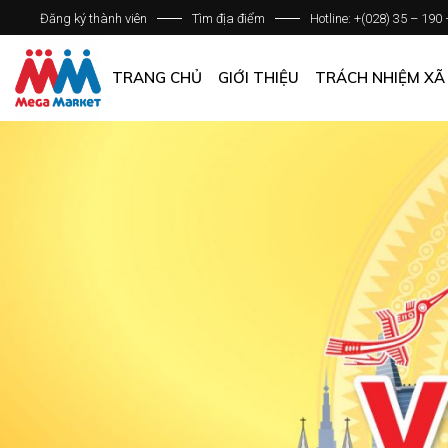
Đăng ký thành viên
Tìm địa điểm
Hotline: +(028) 35 – 190
GIỚI THIỆU DOANH NGHIỆP
DANH SÁCH HỆ THỐNG
TRANG CHỦ
GIỚI THIỆU
TRÁCH NHIỆM XÃ
QUẢN LÝ CHẤT LƯỢNG
CÁC CHÍNH SÁCH CHUNG
GIỚI THIỆU DOANH NGHIỆP
DANH SÁCH HỆ THỐNG
QUẢN LÝ CHẤT LƯỢNG
CÁC CHÍNH SÁCH CHUNG