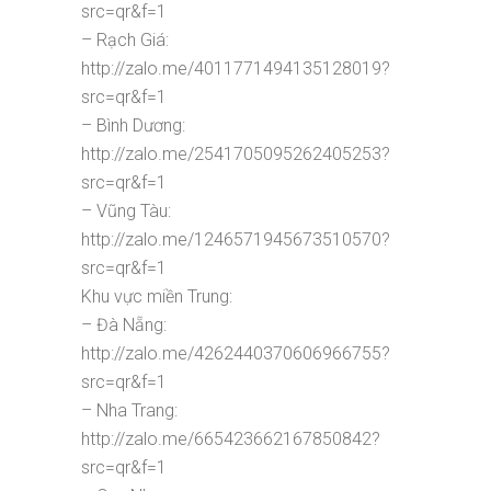
src=qr&f=1
– Rạch Giá:
http://zalo.me/4011771494135128019?
src=qr&f=1
– Bình Dương:
http://zalo.me/2541705095262405253?
src=qr&f=1
– Vũng Tàu:
http://zalo.me/1246571945673510570?
src=qr&f=1
Khu vực miền Trung:
– Đà Nẵng:
http://zalo.me/4262440370606966755?
src=qr&f=1
– Nha Trang:
http://zalo.me/665423662167850842?
src=qr&f=1