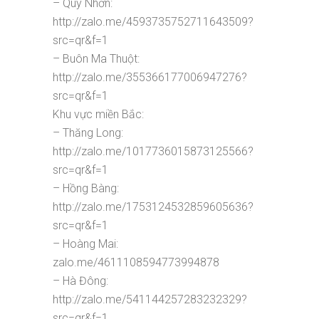
– Quy Nhơn:
http://zalo.me/4593735752711643509?
src=qr&f=1
– Buôn Ma Thuột:
http://zalo.me/355366177006947276?
src=qr&f=1
Khu vực miền Bắc:
– Thăng Long:
http://zalo.me/1017736015873125566?
src=qr&f=1
– Hồng Bàng:
http://zalo.me/1753124532859605636?
src=qr&f=1
– Hoàng Mai:
zalo.me/4611108594773994878
– Hà Đông:
http://zalo.me/541144257283232329?
src=qr&f=1