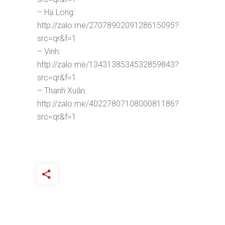
– Hạ Long:
http://zalo.me/2707890209128615095?
src=qr&f=1
– Vinh:
http://zalo.me/1343138534532859843?
src=qr&f=1
– Thanh Xuân:
http://zalo.me/4022780710800081186?
src=qr&f=1