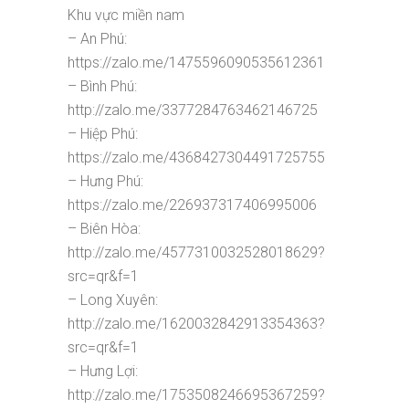
Khu vực miền nam
– An Phú:
https://zalo.me/1475596090535612361
– Bình Phú:
http://zalo.me/3377284763462146725
– Hiệp Phú:
https://zalo.me/4368427304491725755
– Hưng Phú:
https://zalo.me/226937317406995006
– Biên Hòa:
http://zalo.me/4577310032528018629?
src=qr&f=1
– Long Xuyên:
http://zalo.me/1620032842913354363?
src=qr&f=1
– Hưng Lợi:
http://zalo.me/1753508246695367259?