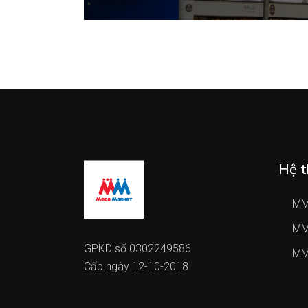
Hệ t
MM
MM
GPKD số 0302249586
MM
Cấp ngày 12-10-2018