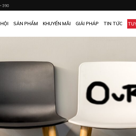
 – 390
CHƯƠNG TRÌNH KHUYẾN MÃI
KHÁCH SẠN
ẤN PHẨM KHUYẾN MÃI
NHÀ HÀNG
 HỘI
SẢN PHẨM
KHUYẾN MÃI
GIẢI PHÁP
TIN TỨC
TU
MUA ONLINE GIÁ TỐT
CĂN TIN
GIÁ TỐT CHO DOANH NGHIỆP
VĂN PHÒNG
CHƯƠNG TRÌNH KHUYẾN MÃI
KHÁCH SẠN
NHÀ MÁY
ẤN PHẨM KHUYẾN MÃI
NHÀ HÀNG
TẠP HÓA
MUA ONLINE GIÁ TỐT
CĂN TIN
GIÁ TỐT CHO DOANH NGHIỆP
VĂN PHÒNG
NHÀ MÁY
TẠP HÓA