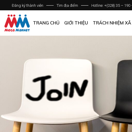
Đăng ký thành viên
Tìm địa điểm
Hotline: +(028) 35 – 190
GIỚI THIỆU DOANH NGHIỆP
DANH SÁCH HỆ THỐNG
TRANG CHỦ
GIỚI THIỆU
TRÁCH NHIỆM XÃ
QUẢN LÝ CHẤT LƯỢNG
CÁC CHÍNH SÁCH CHUNG
GIỚI THIỆU DOANH NGHIỆP
DANH SÁCH HỆ THỐNG
QUẢN LÝ CHẤT LƯỢNG
CÁC CHÍNH SÁCH CHUNG