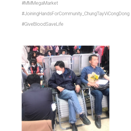
#MMMegaMarket
#JoiningHandsForCommunity_ChungTayViCongDong
#GiveBloodSaveLife