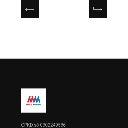
GPKD số 0302249586