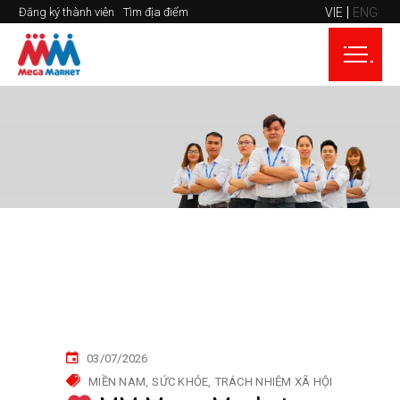
VIE
ENG
Đăng ký thành viên
Tìm địa điểm
03/07/2026
MIỀN NAM
SỨC KHỎE
TRÁCH NHIỆM XÃ HỘI