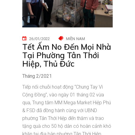
26/01/2022
MIỀN NAM
Tết Ấm No Đến Mọi Nhà
Tại Phường Tân Thới
Hiệp, Thủ Đức
Tháng 2/2021
Tiếp nối chuỗi hoạt động “Chung Tay Vì
Cộng Đồng”, vào ngày 01 tháng 02 vừa
qua, Trung tâm MM Mega Market Hiệp Phú
& FSD đã đồng hành cùng với UBND
phường Tân Thới Hiệp đến thăm và trao
tặng quà cho 50 hộ dân có hoàn cảnh khó
khăn tại địa bàn phường Tân Thới Hiệp,