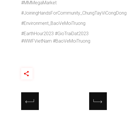
#MMMegaMarket
#JoiningHandsForCommunity_ChungTayViCongDong
#Environment_BaoVeMoiTruong
#EarthHour2023 #GioTraiDat2023
#WWFVietNam #BaoVeMoiTruong