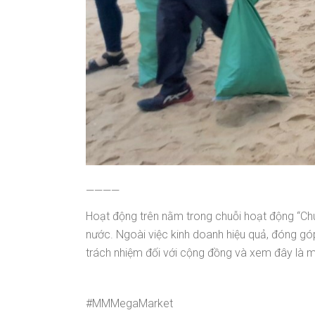
————
Hoạt động trên nằm trong chuỗi hoạt động “Ch
nước. Ngoài việc kinh doanh hiệu quả, đóng góp
trách nhiệm đối với cộng đồng và xem đây là m
#MMMegaMarket