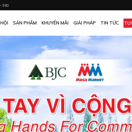
 – 390
CHƯƠNG TRÌNH KHUYẾN MÃI
KHÁCH SẠN
ẤN PHẨM KHUYẾN MÃI
NHÀ HÀNG
 HỘI
SẢN PHẨM
KHUYẾN MÃI
GIẢI PHÁP
TIN TỨC
TU
MUA ONLINE GIÁ TỐT
CĂN TIN
GIÁ TỐT CHO DOANH NGHIỆP
VĂN PHÒNG
CHƯƠNG TRÌNH KHUYẾN MÃI
KHÁCH SẠN
NHÀ MÁY
ẤN PHẨM KHUYẾN MÃI
NHÀ HÀNG
TẠP HÓA
MUA ONLINE GIÁ TỐT
CĂN TIN
GIÁ TỐT CHO DOANH NGHIỆP
VĂN PHÒNG
NHÀ MÁY
TẠP HÓA