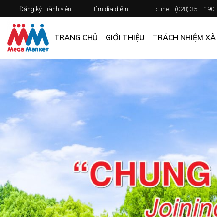
Đăng ký thành viên
Tìm địa điểm
Hotline: +(028) 35 – 190
GIỚI THIỆU DOANH NGHIỆP
DANH SÁCH HỆ THỐNG
TRANG CHỦ
GIỚI THIỆU
TRÁCH NHIỆM XÃ
QUẢN LÝ CHẤT LƯỢNG
CÁC CHÍNH SÁCH CHUNG
GIỚI THIỆU DOANH NGHIỆP
DANH SÁCH HỆ THỐNG
QUẢN LÝ CHẤT LƯỢNG
CÁC CHÍNH SÁCH CHUNG