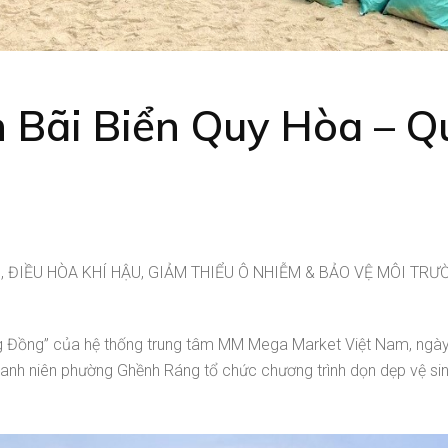
 Bãi Biển Quy Hòa – 
IỀU HÒA KHÍ HẬU, GIẢM THIỂU Ô NHIỄM & BẢO VỆ MÔI TRU
g Đồng” của hệ thống trung tâm MM Mega Market Việt Nam, ngà
nh niên phường Ghềnh Ráng tổ chức chương trình dọn dẹp vệ sin