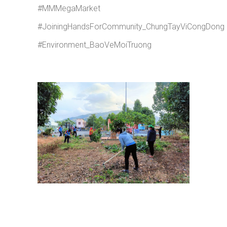
#MMMegaMarket
#JoiningHandsForCommunity_ChungTayViCongDong
#Environment_BaoVeMoiTruong