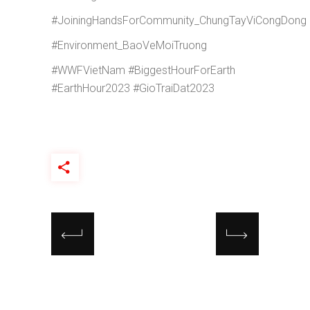
#JoiningHandsForCommunity_ChungTayViCongDong
#Environment_BaoVeMoiTruong
#WWFVietNam #BiggestHourForEarth
#EarthHour2023 #GioTraiDat2023