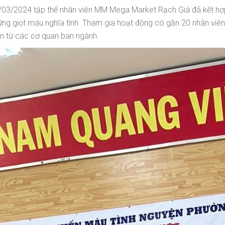
 23/03/2024 tập thể nhân viên MM Mega Market Rạch Giá đã kết h
ững giọt máu nghĩa tình. Tham gia hoạt động có gần 20 nhân v
ên từ các cơ quan ban ngành.