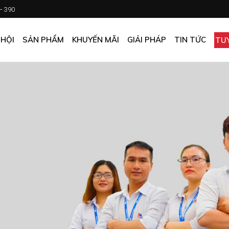
 – 390
CHƯƠNG TRÌNH KHUYẾN MÃI
KHÁCH SẠN
ẤN PHẨM KHUYẾN MÃI
NHÀ HÀNG
 HỘI
SẢN PHẨM
KHUYẾN MÃI
GIẢI PHÁP
TIN TỨC
TU
MUA ONLINE GIÁ TỐT
CĂN TIN
GIÁ TỐT CHO DOANH NGHIỆP
VĂN PHÒNG
CHƯƠNG TRÌNH KHUYẾN MÃI
KHÁCH SẠN
NHÀ MÁY
ẤN PHẨM KHUYẾN MÃI
NHÀ HÀNG
TẠP HÓA
MUA ONLINE GIÁ TỐT
CĂN TIN
GIÁ TỐT CHO DOANH NGHIỆP
VĂN PHÒNG
NHÀ MÁY
TẠP HÓA