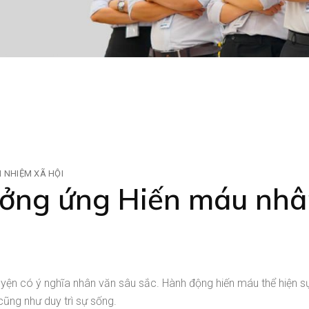
 NHIỆM XÃ HỘI
ởng ứng Hiến máu nhâ
uyện có ý nghĩa nhân văn sâu sắc. Hành động hiến máu thể hiện 
ũng như duy trì sự sống.