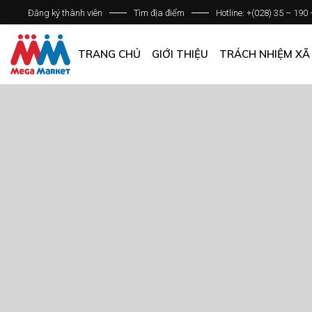
Đăng ký thành viên
Tìm địa điểm
Hotline: +(028) 35 – 190
GIỚI THIỆU DOANH NGHIỆP
DANH SÁCH HỆ THỐNG
TRANG CHỦ
GIỚI THIỆU
TRÁCH NHIỆM XÃ
QUẢN LÝ CHẤT LƯỢNG
CÁC CHÍNH SÁCH CHUNG
GIỚI THIỆU DOANH NGHIỆP
DANH SÁCH HỆ THỐNG
QUẢN LÝ CHẤT LƯỢNG
CÁC CHÍNH SÁCH CHUNG