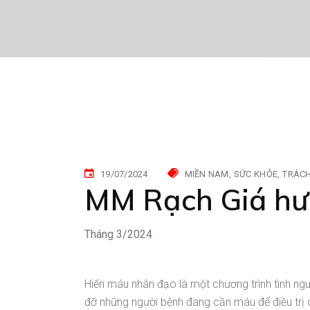
19/07/2024
MIỀN NAM
SỨC KHỎE
TRÁCH
MM Rạch Giá hư
Tháng 3/2024
Hiến máu nhân đạo là một chương trình tình ng
đỡ những người bệnh đang cần máu để điều trị c