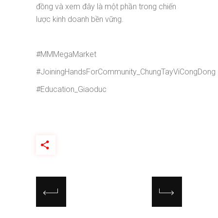
đồng và xem đây là một phần trong chiến
lược kinh doanh bền vững.
#MMMegaMarket
#JoiningHandsForCommunity_ChungTayViCongDong
#Education_Giaoduc