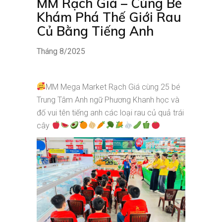
MM Rạch Giá – Cùng Bé
Khám Phá Thế Giới Rau
Củ Bằng Tiếng Anh
Tháng 8/2025
MM Mega Market Rạch Giá cùng 25 bé
Trung Tâm Anh ngữ Phương Khanh học và
đố vui tên tiếng anh các loại rau củ quả trái
cây