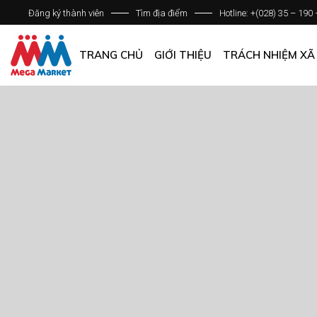
Đăng ký thành viên
Tìm địa điểm
Hotline: +(028) 35 – 190
GIỚI THIỆU DOANH NGHIỆP
DANH SÁCH HỆ THỐNG
TRANG CHỦ
GIỚI THIỆU
TRÁCH NHIỆM XÃ
QUẢN LÝ CHẤT LƯỢNG
CÁC CHÍNH SÁCH CHUNG
GIỚI THIỆU DOANH NGHIỆP
DANH SÁCH HỆ THỐNG
QUẢN LÝ CHẤT LƯỢNG
CÁC CHÍNH SÁCH CHUNG