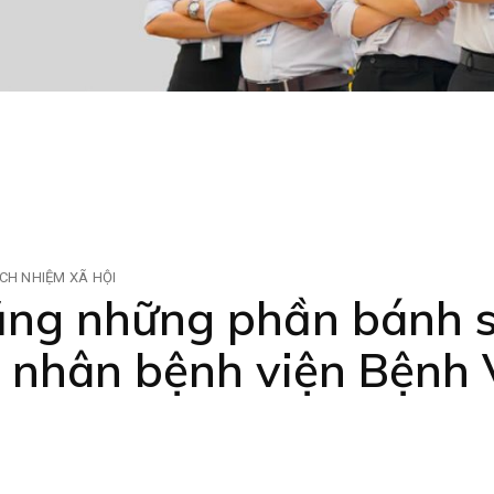
CH NHIỆM XÃ HỘI
ng những phần bánh s
nh nhân bệnh viện Bệnh