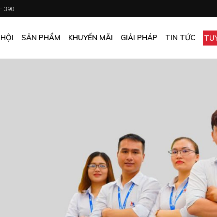
 – 390
CHƯƠNG TRÌNH KHUYẾN MÃI
KHÁCH SẠN
ẤN PHẨM KHUYẾN MÃI
NHÀ HÀNG
 HỘI
SẢN PHẨM
KHUYẾN MÃI
GIẢI PHÁP
TIN TỨC
TU
MUA ONLINE GIÁ TỐT
CĂN TIN
GIÁ TỐT CHO DOANH NGHIỆP
VĂN PHÒNG
CHƯƠNG TRÌNH KHUYẾN MÃI
KHÁCH SẠN
NHÀ MÁY
ẤN PHẨM KHUYẾN MÃI
NHÀ HÀNG
TẠP HÓA
MUA ONLINE GIÁ TỐT
CĂN TIN
GIÁ TỐT CHO DOANH NGHIỆP
VĂN PHÒNG
NHÀ MÁY
TẠP HÓA