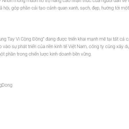
Nhơn mong muốn hỗ trợ nâng cao nhận thức của người dân về vi
 xã hội, góp phần cải tạo cảnh quan xanh, sạch, đẹp, hướng tới mộ
ung Tay Vì Cộng Đồng” đang được triển khai mạnh mẽ tại tất cả
 vào sự phát triển của nền kinh tế Việt Nam, công ty cũng xây d
ột phần trong chiến lược kinh doanh bền vững.
ngDong