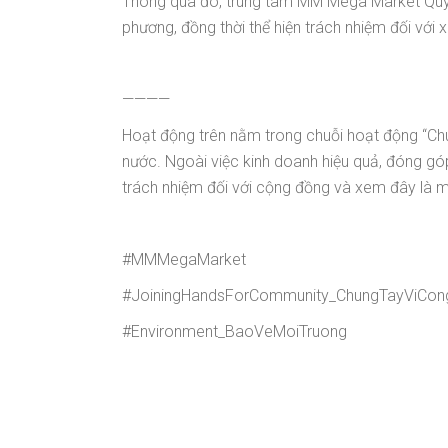
Thông qua đó, trung tâm MM Mega Market Quy 
phương, đồng thời thể hiện trách nhiệm đối với
————
Hoạt động trên nằm trong chuỗi hoạt động “Ch
nước. Ngoài việc kinh doanh hiệu quả, đóng góp
trách nhiệm đối với cộng đồng và xem đây là m
#MMMegaMarket
#JoiningHandsForCommunity_ChungTayViCo
#Environment_BaoVeMoiTruong