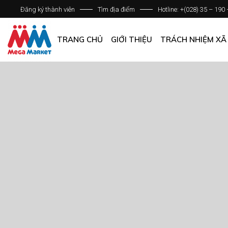
Đăng ký thành viên
Tìm địa điểm
Hotline: +(028) 35 – 190
GIỚI THIỆU DOANH NGHIỆP
DANH SÁCH HỆ THỐNG
TRANG CHỦ
GIỚI THIỆU
TRÁCH NHIỆM XÃ
QUẢN LÝ CHẤT LƯỢNG
CÁC CHÍNH SÁCH CHUNG
GIỚI THIỆU DOANH NGHIỆP
DANH SÁCH HỆ THỐNG
QUẢN LÝ CHẤT LƯỢNG
CÁC CHÍNH SÁCH CHUNG