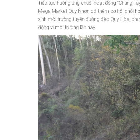
Tiếp tục hưởng ứng chuỗi hoạt động “Chung T
Mega Market Quy Nhơn có thêm cơ hội phối h
sinh môi trường tuyến đường đèo Quy Hòa, ph
động vì môi trường lần này.