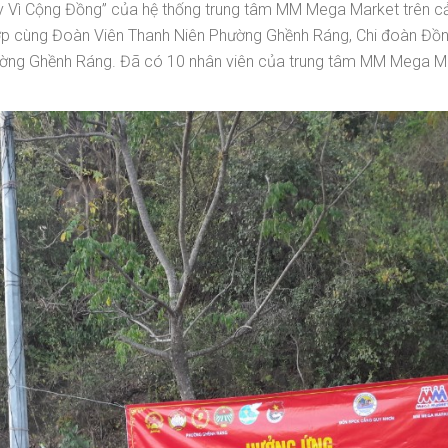
ay Vì Cộng Đồng” của hệ thống trung tâm MM Mega Market trên 
ợp cùng Đoàn Viên Thanh Niên Phường Ghềnh Ráng, Chi đoàn Đồ
ường Ghềnh Ráng. Đã có 10 nhân viên của trung tâm MM Mega Ma