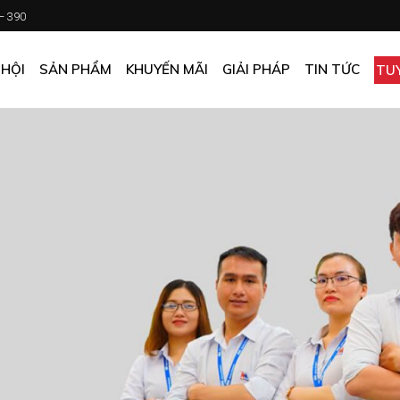
 – 390
CHƯƠNG TRÌNH KHUYẾN MÃI
KHÁCH SẠN
ẤN PHẨM KHUYẾN MÃI
NHÀ HÀNG
 HỘI
SẢN PHẨM
KHUYẾN MÃI
GIẢI PHÁP
TIN TỨC
TU
MUA ONLINE GIÁ TỐT
CĂN TIN
GIÁ TỐT CHO DOANH NGHIỆP
VĂN PHÒNG
CHƯƠNG TRÌNH KHUYẾN MÃI
KHÁCH SẠN
NHÀ MÁY
ẤN PHẨM KHUYẾN MÃI
NHÀ HÀNG
TẠP HÓA
MUA ONLINE GIÁ TỐT
CĂN TIN
GIÁ TỐT CHO DOANH NGHIỆP
VĂN PHÒNG
NHÀ MÁY
TẠP HÓA