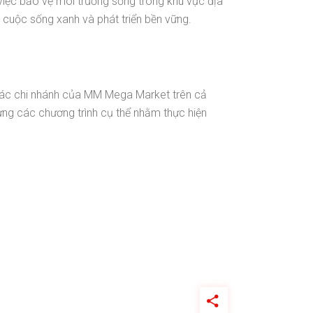
ệc bảo vệ môi trường sống trong khu vực địa
t cuộc sống xanh và phát triển bền vững.
 các chi nhánh của MM Mega Market trên cả
ựng các chương trình cụ thể nhằm thực hiện