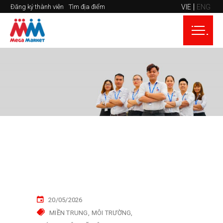
VIE
ENG
Đăng ký thành viên
Tìm địa điểm
20/05/2026
MIỀN TRUNG
MÔI TRƯỜNG