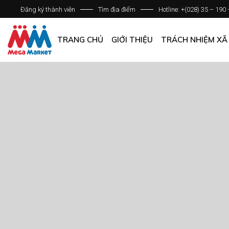
Đăng ký thành viên
Tìm địa điểm
Hotline: +(028) 35 – 190
GIỚI THIỆU DOANH NGHIỆP
DANH SÁCH HỆ THỐNG
TRANG CHỦ
GIỚI THIỆU
TRÁCH NHIỆM XÃ
QUẢN LÝ CHẤT LƯỢNG
CÁC CHÍNH SÁCH CHUNG
GIỚI THIỆU DOANH NGHIỆP
DANH SÁCH HỆ THỐNG
QUẢN LÝ CHẤT LƯỢNG
CÁC CHÍNH SÁCH CHUNG