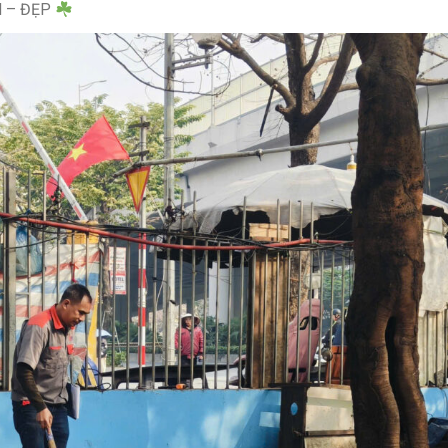
H – ĐẸP