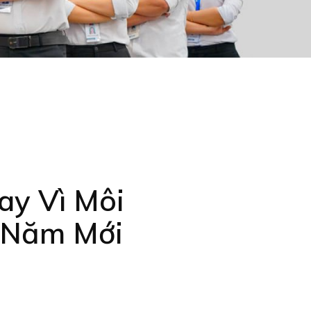
y Vì Môi
m Năm Mới