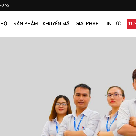
 – 390
CHƯƠNG TRÌNH KHUYẾN MÃI
KHÁCH SẠN
ẤN PHẨM KHUYẾN MÃI
NHÀ HÀNG
 HỘI
SẢN PHẨM
KHUYẾN MÃI
GIẢI PHÁP
TIN TỨC
TU
MUA ONLINE GIÁ TỐT
CĂN TIN
GIÁ TỐT CHO DOANH NGHIỆP
VĂN PHÒNG
CHƯƠNG TRÌNH KHUYẾN MÃI
KHÁCH SẠN
NHÀ MÁY
ẤN PHẨM KHUYẾN MÃI
NHÀ HÀNG
TẠP HÓA
MUA ONLINE GIÁ TỐT
CĂN TIN
GIÁ TỐT CHO DOANH NGHIỆP
VĂN PHÒNG
NHÀ MÁY
TẠP HÓA