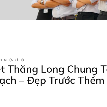
CH NHIỆM XÃ HỘI
 Thăng Long Chung Ta
Sạch – Đẹp Trước Thề