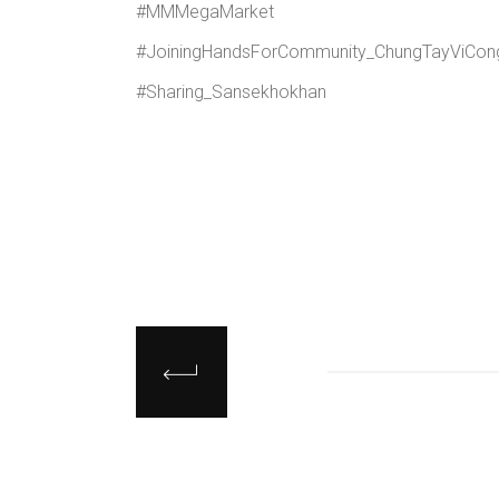
#MMMegaMarket
#JoiningHandsForCommunity_ChungTayViCo
#Sharing_Sansekhokhan