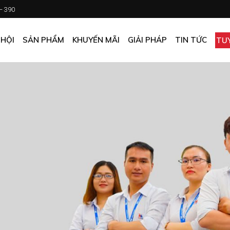
 – 390
CHƯƠNG TRÌNH KHUYẾN MÃI
KHÁCH SẠN
ẤN PHẨM KHUYẾN MÃI
NHÀ HÀNG
 HỘI
SẢN PHẨM
KHUYẾN MÃI
GIẢI PHÁP
TIN TỨC
TU
MUA ONLINE GIÁ TỐT
CĂN TIN
GIÁ TỐT CHO DOANH NGHIỆP
VĂN PHÒNG
CHƯƠNG TRÌNH KHUYẾN MÃI
KHÁCH SẠN
NHÀ MÁY
ẤN PHẨM KHUYẾN MÃI
NHÀ HÀNG
TẠP HÓA
MUA ONLINE GIÁ TỐT
CĂN TIN
GIÁ TỐT CHO DOANH NGHIỆP
VĂN PHÒNG
NHÀ MÁY
TẠP HÓA