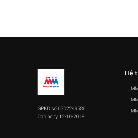
Hệ t
MM
MM
GPKD số 0302249586
MM
Cấp ngày 12-10-2018