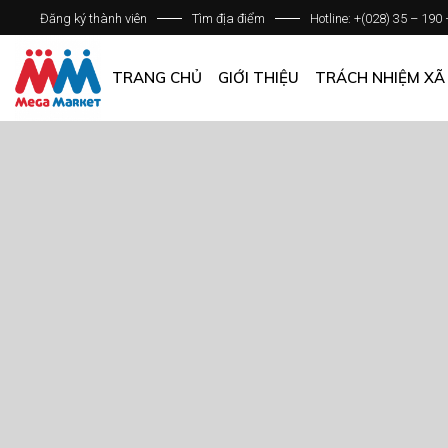
Đăng ký thành viên
Tìm địa điểm
Hotline: +(028) 35 – 190
GIỚI THIỆU DOANH NGHIỆP
DANH SÁCH HỆ THỐNG
TRANG CHỦ
GIỚI THIỆU
TRÁCH NHIỆM XÃ
QUẢN LÝ CHẤT LƯỢNG
CÁC CHÍNH SÁCH CHUNG
GIỚI THIỆU DOANH NGHIỆP
DANH SÁCH HỆ THỐNG
QUẢN LÝ CHẤT LƯỢNG
CÁC CHÍNH SÁCH CHUNG