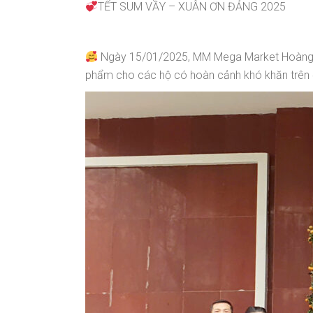
TẾT SUM VẦY – XUÂN ƠN ĐẢNG 2025
Ngày 15/01/2025, MM Mega Market Hoàng Ma
phẩm cho các hộ có hoàn cảnh khó khăn trên 