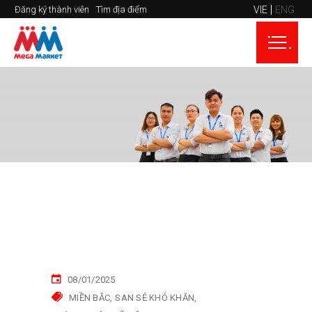
VIE
ENG
Đăng ký thành viên
Tìm địa điểm
08/01/2025
MIỀN BẮC
SAN SẺ KHÓ KHĂN