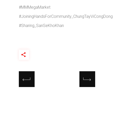
#MMMegaMarket
#JoiningHandsForCommunity_ChungTayViCongDong
#Sharing_SanSeKhoKhan