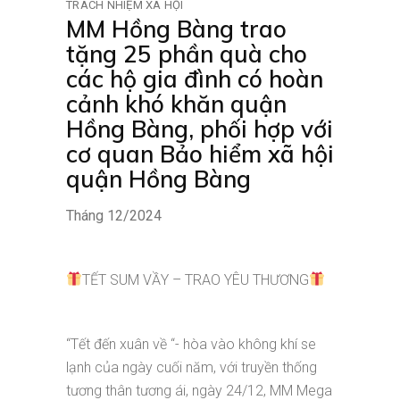
TRÁCH NHIỆM XÃ HỘI
MM Hồng Bàng trao
tặng 25 phần quà cho
các hộ gia đình có hoàn
cảnh khó khăn quận
Hồng Bàng, phối hợp với
cơ quan Bảo hiểm xã hội
quận Hồng Bàng
Tháng 12/2024
TẾT SUM VẦY – TRAO YÊU THƯƠNG
“Tết đến xuân về “- hòa vào không khí se
lạnh của ngày cuối năm, với truyền thống
tương thân tương ái, ngày 24/12, MM Mega