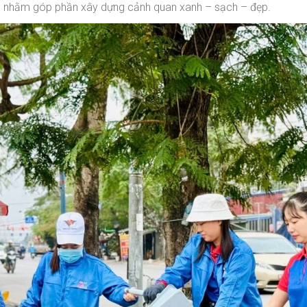
M nhằm góp phần xây dựng cảnh quan xanh – sạch – đẹp.