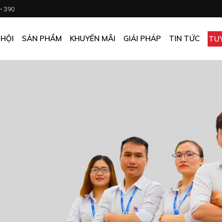
 – 390
CHƯƠNG TRÌNH KHUYẾN MÃI
KHÁCH SẠN
ẤN PHẨM KHUYẾN MÃI
NHÀ HÀNG
 HỘI
SẢN PHẨM
KHUYẾN MÃI
GIẢI PHÁP
TIN TỨC
TU
MUA ONLINE GIÁ TỐT
CĂN TIN
GIÁ TỐT CHO DOANH NGHIỆP
VĂN PHÒNG
CHƯƠNG TRÌNH KHUYẾN MÃI
KHÁCH SẠN
NHÀ MÁY
ẤN PHẨM KHUYẾN MÃI
NHÀ HÀNG
TẠP HÓA
MUA ONLINE GIÁ TỐT
CĂN TIN
GIÁ TỐT CHO DOANH NGHIỆP
VĂN PHÒNG
NHÀ MÁY
TẠP HÓA