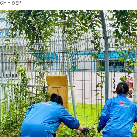
ẠCH – ĐẸP