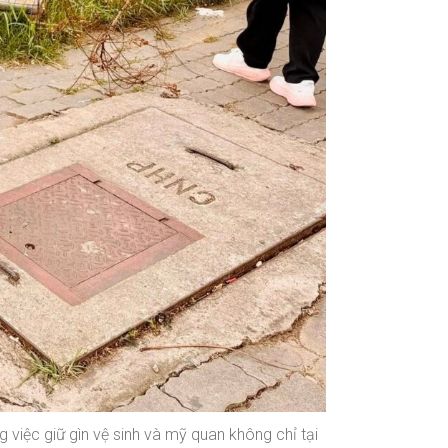
ệc giữ gìn vệ sinh và mỹ quan không chỉ tại