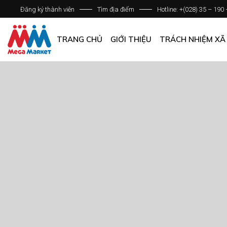
Đăng ký thành viên
Tìm địa điểm
Hotline: +(028) 35 – 190
GIỚI THIỆU DOANH NGHIỆP
DANH SÁCH HỆ THỐNG
TRANG CHỦ
GIỚI THIỆU
TRÁCH NHIỆM XÃ
QUẢN LÝ CHẤT LƯỢNG
CÁC CHÍNH SÁCH CHUNG
GIỚI THIỆU DOANH NGHIỆP
DANH SÁCH HỆ THỐNG
QUẢN LÝ CHẤT LƯỢNG
CÁC CHÍNH SÁCH CHUNG